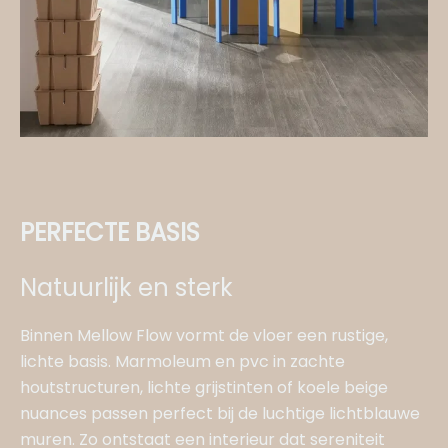
PERFECTE BASIS
Natuurlijk en sterk
Binnen Mellow Flow vormt de vloer een rustige,
lichte basis. Marmoleum en pvc in zachte
houtstructuren, lichte grijstinten of koele beige
nuances passen perfect bij de luchtige lichtblauwe
muren. Zo ontstaat een interieur dat sereniteit