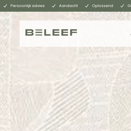
Persoonlijk advies
Aandacht
Oplossend
G