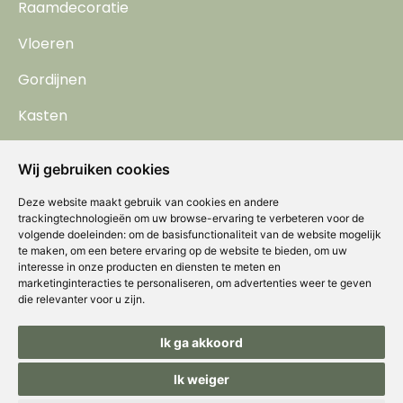
Raamdecoratie
Vloeren
Gordijnen
Kasten
Behang
Wij gebruiken cookies
Horren
Deze website maakt gebruik van cookies en andere
trackingtechnologieën om uw browse-ervaring te verbeteren voor de
volgende doeleinden:
om de basisfunctionaliteit van de website mogelijk
te maken
,
om een betere ervaring op de website te bieden
,
om uw
interesse in onze producten en diensten te meten en
marketinginteracties te personaliseren
,
om advertenties weer te geven
die relevanter voor u zijn
.
Ik ga akkoord
Copyright © Concepts & Companies BV. Alle rechten voorbehouden.
Privacybeleid
|
Disclaimer
|
Cookies
Ik weiger