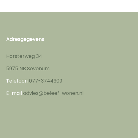
Adresgegevens
Horsterweg 34
5975 NB Sevenum
Telefoon
077-3744309
E-mail
advies@beleef-wonen.nl