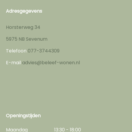
Adresgegevens
Horsterweg 34
5975 NB Sevenum
Telefoon
077-3744309
E-mail
advies@beleef-wonen.nl
Openingstijden
Maandag
13:30 - 18:00