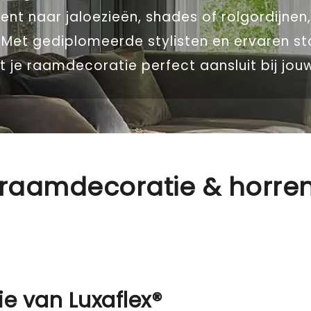
ent naar jaloezieën, shades of rolgordijnen
 Met gediplomeerde stylisten en ervaren st
 je raamdecoratie perfect aansluit bij jou
® raamdecoratie & horre
e van Luxaflex®