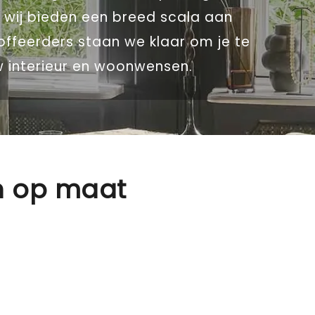
, wij bieden een breed scala aan
offeerders staan we klaar om je te
w interieur en woonwensen.
n op maat