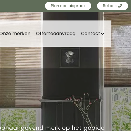
Plan een afspraak
Bel ons
Onze merken
Offerteaanvraag
Contact
n toonaangevend merk op het gebied