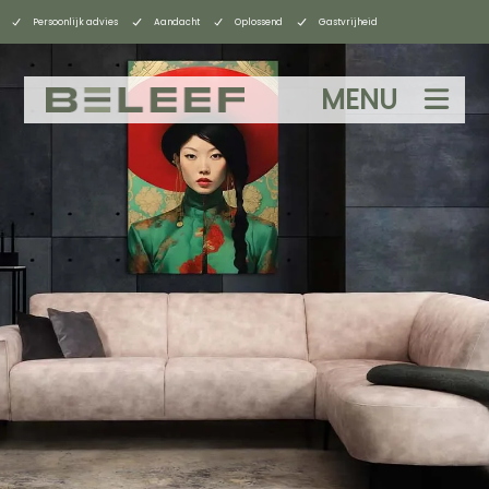
Persoonlijk advies
Aandacht
Oplossend
Gastvrijheid
MENU