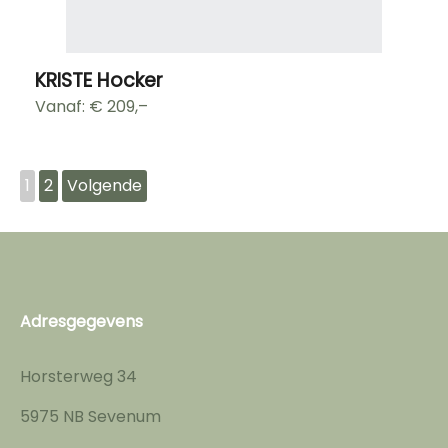
KRISTE Hocker
Vanaf: €
209,–
1
2
Volgende
Adresgegevens
Horsterweg 34
5975 NB Sevenum