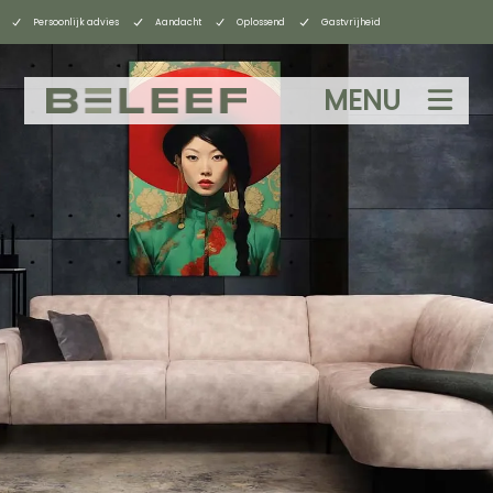
Persoonlijk advies
Aandacht
Oplossend
Gastvrijheid
MENU