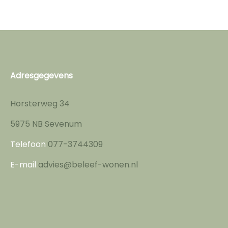
Adresgegevens
Horsterweg 34
5975 NB Sevenum
Telefoon
077-3744309
E-mail
advies@beleef-wonen.nl