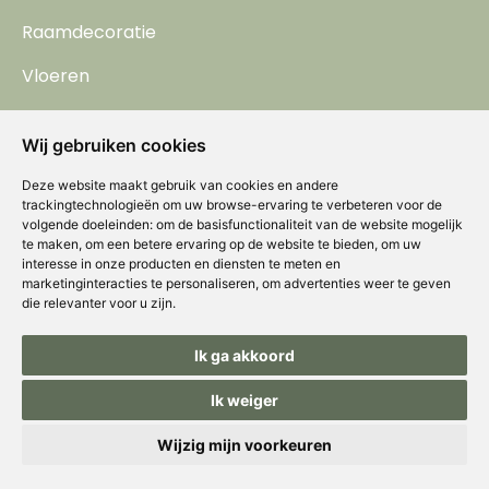
Raamdecoratie
Vloeren
Gordijnen
Wij gebruiken cookies
Kasten
Deze website maakt gebruik van cookies en andere
Behang
trackingtechnologieën om uw browse-ervaring te verbeteren voor de
volgende doeleinden:
om de basisfunctionaliteit van de website mogelijk
te maken
,
om een betere ervaring op de website te bieden
,
om uw
Horren
interesse in onze producten en diensten te meten en
marketinginteracties te personaliseren
,
om advertenties weer te geven
die relevanter voor u zijn
.
Ik ga akkoord
Ik weiger
Wijzig mijn voorkeuren