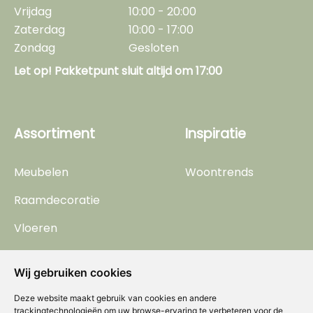
Vrijdag
10:00 - 20:00
Zaterdag
10:00 - 17:00
Zondag
Gesloten
Let op! Pakketpunt sluit altijd om 17:00
Assortiment
Inspiratie
Meubelen
Woontrends
Raamdecoratie
Vloeren
Gordijnen
Wij gebruiken cookies
Kasten
Deze website maakt gebruik van cookies en andere
Behang
trackingtechnologieën om uw browse-ervaring te verbeteren voor de