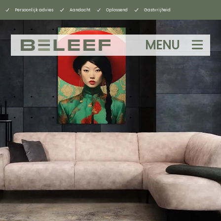
Persoonlijk advies
Aandacht
Oplossend
Gastvrijheid
MENU